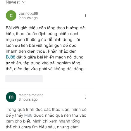
Newest
casino xx88
2 hours ago
Bài viết giới thiệu nền tảng theo hướng dễ 
hiểu, thao tác ổn định cùng nhiều danh 
mục quen thuộc giúp dễ hình dung. Tôi 
luôn ưu tiên bài viết ngắn gọn để đọc 
nhanh trên điện thoại. Phần nhắc đến 
BJ88
đặt ở giữa bài khiến mạch nội dung 
tự nhiên, tập trung vào trải nghiệm tổng 
thể, diễn đạt vừa phải và không dài dòng.
Like
Reply
matcha matcha
8 hours ago
Trong quá trình đọc các thảo luận, mình có 
để ý thấy 
M88
 được nhắc qua nên thử vào 
xem cho biết. Mình chỉ xem nhanh tổng 
thể chứ chưa tìm hiểu sâu, nhưng cảm 