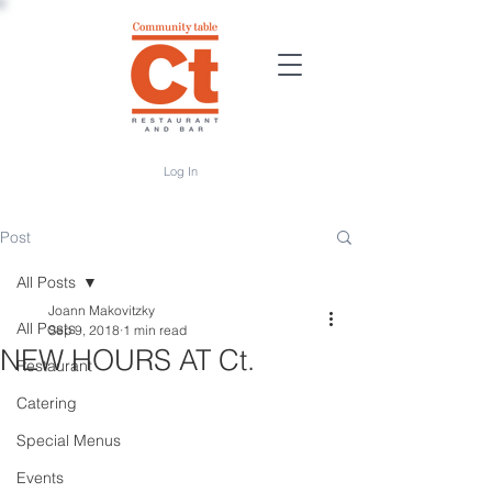
Log In
Post
All Posts
Joann Makovitzky
All Posts
Sep 9, 2018
1 min read
NEW HOURS AT Ct.
Restaurant
Catering
Special Menus
Events