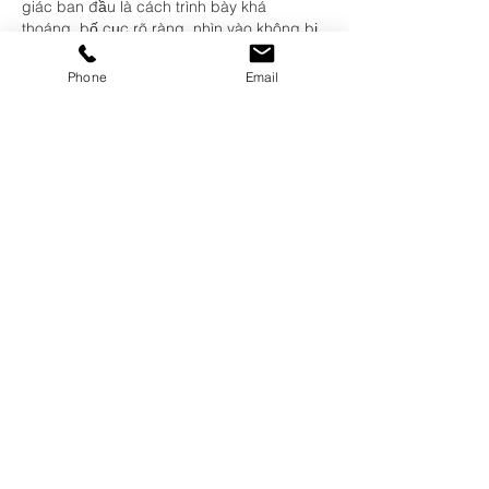
giác ban đầu là cách trình bày khá 
thoáng, bố cục rõ ràng, nhìn vào không bị 
rối mắt.
Phone
Email
Like
Reply
sv88 hair
14 hours ago
Hôm qua mình đang tìm kiếm thông tin về 
bảng xếp hạng bóng đá thì vô tình thấy đề 
cập tới 
222BD
 trên một diễn đàn. Tò mò 
thế nào mình cũng thử vào xem thử. Ban 
đầu thấy giao diện khá đơn giản, thông tin 
rõ ràng, không bị quá rối. Đặc biệt, tốc độ 
cập nhật dữ liệu khá nhanh, không phải 
chờ lâu. So với mấy trang khác mình từng 
ghé qua thì đây thực sự là điểm…
Show More
Like
Reply