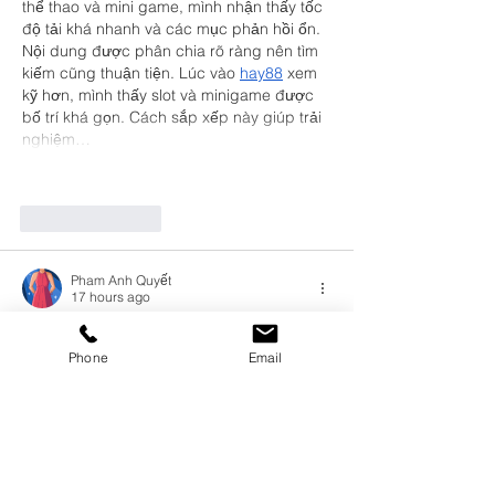
thể thao và mini game, mình nhận thấy tốc 
độ tải khá nhanh và các mục phản hồi ổn. 
Nội dung được phân chia rõ ràng nên tìm 
kiếm cũng thuận tiện. Lúc vào 
hay88
 xem 
kỹ hơn, mình thấy slot và minigame được 
bố trí khá gọn. Cách sắp xếp này giúp trải 
nghiệm…
Show More
Like
Reply
Pham Anh Quyết
17 hours ago
Thời gian rảnh, mình rất hay xem qua một 
số bài viết chia sẻ kinh nghiệm, so với một 
Phone
Email
vài trang mình từng xem ngày trước thì 
mình thấy 
Bắn cá đổi thưởng
 được nhắc 
đến, nhất là phần liên quan đến thông tin 
thể thao trực tuyến nên cũng tò mò vào 
xem thử. Mình không tìm hiểu quá kỹ mà 
chỉ lướt qua cách họ bố trí nội dung và 