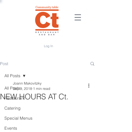
Log In
Post
All Posts
Joann Makovitzky
All Posts
Sep 9, 2018
1 min read
NEW HOURS AT Ct.
Restaurant
Catering
Special Menus
Events